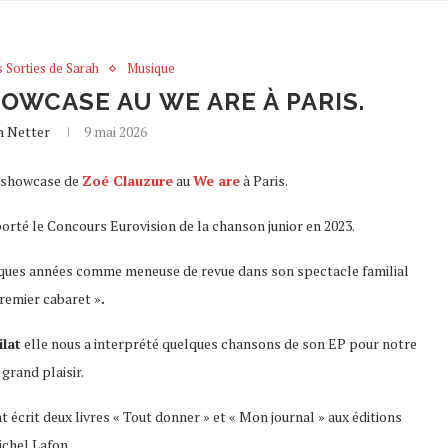
 Sorties de Sarah
Musique
OWCASE AU WE ARE À PARIS.
h Netter
9 mai 2026
 au showcase de
Zoé Clauzure
au
We are
à Paris.
orté le Concours Eurovision de la chanson junior en 2023.
uelques années comme meneuse de revue dans son spectacle familial
remier cabaret »
.
ilat
elle nous a interprété quelques chansons de son EP pour notre
 grand plaisir.
t écrit deux livres « Tout donner » et « Mon journal » aux éditions
chel Lafon.