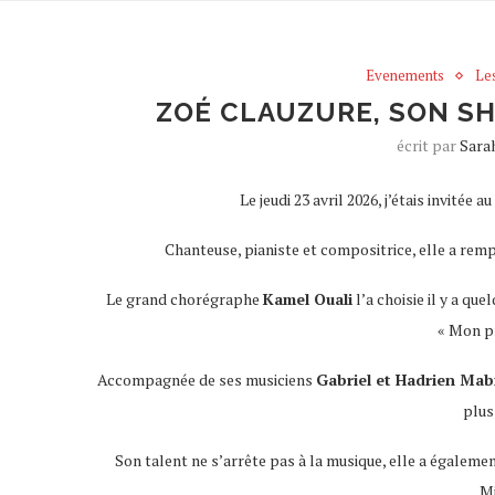
Evenements
Les
ZOÉ CLAUZURE, SON SH
écrit par
Sara
Le jeudi 23 avril 2026, j’étais invitée
Chanteuse, pianiste et compositrice, elle a remp
Le grand chorégraphe
Kamel Ouali
l’a choisie il y a q
« Mon p
Accompagnée de ses musiciens
Gabriel et Hadrien Mab
plus
Son talent ne s’arrête pas à la musique, elle a égalemen
Mi