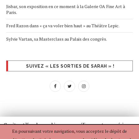
Jisbar, son exposition en ce moment à la Galerie OA Fine Art à
Paris.
Fred Razon dans « ça va voler bien haut » au Théâtre Lepic.
Sylvie Vartan, sa Masterclass au Palais des congrès.
SUIVEZ « LES SORTIES DE SARAH » !
Ce site utilise des cookies pour améliorer votre expérience.
En poursuivant votre navigation, vous acceptez le dépôt de
Si vous continuez à utiliser ce dernier, nous considérerons