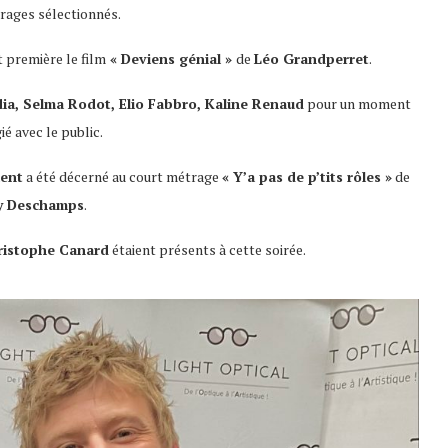
rages sélectionnés.
t première le film
« Deviens génial »
de
Léo Grandperret
.
ia, Selma Rodot, Elio Fabbro, Kaline Renaud
pour un moment
gié avec le public.
lent
a été décerné au court métrage
« Y’a pas de p’tits rôles »
de
y Deschamps
.
hristophe Canard
étaient présents à cette soirée.