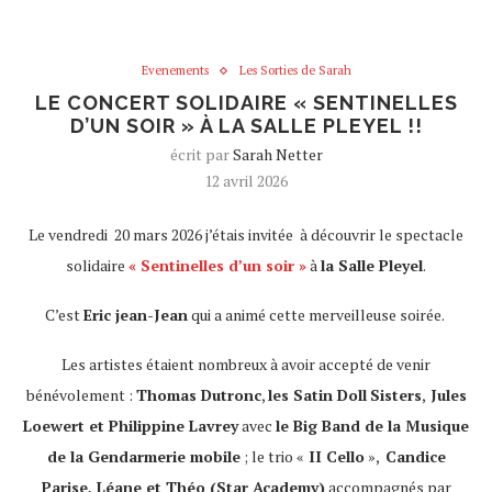
Evenements
Les Sorties de Sarah
LE CONCERT SOLIDAIRE « SENTINELLES
D’UN SOIR » À LA SALLE PLEYEL !!
écrit par
Sarah Netter
12 avril 2026
Le vendredi 20 mars 2026 j’étais invitée à découvrir le spectacle
solidaire
« Sentinelles d’un soir »
à
la Salle Pleyel
.
C’est
Eric jean-Jean
qui a animé cette merveilleuse soirée.
Les artistes étaient nombreux à avoir accepté de venir
bénévolement :
Thomas Dutronc
,
les Satin Doll
Sisters
,
Jules
Loewert et Philippine Lavrey
avec
le Big Band de la Musique
de la Gendarmerie mobile
; le trio «
II Cello
»,
Candice
Parise, Léane et Théo (Star Academy)
accompagnés par