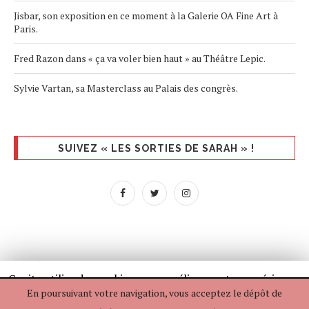
Jisbar, son exposition en ce moment à la Galerie OA Fine Art à
Paris.
Fred Razon dans « ça va voler bien haut » au Théâtre Lepic.
Sylvie Vartan, sa Masterclass au Palais des congrès.
SUIVEZ « LES SORTIES DE SARAH » !
Ce site utilise des cookies pour améliorer votre expérience.
En poursuivant votre navigation, vous acceptez le dépôt de
Si vous continuez à utiliser ce dernier, nous considérerons