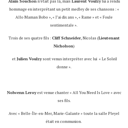
Alain Souchon
n’était pas là, mais
Laurent Voulzy
lui a rendu
hommage en interprétant un petit medley de ses chansons : «
Allo Maman Bobo », « J’ai dix ans », « Rame » et « Foule
sentimentale ».
Trois de ses quatre fils :
Cliff Schneider
, Nicolas (
Lieutenant
Nicholson
)
et
Julien Voulzy
sont venus interpréter avec lui « Le Soleil
donne ».
Nolwenn Leroy
est venue chanter « All You Need Is Love » avec
ses fils.
Avec « Belle-Île-en-Mer, Marie-Galante » toute la salle Pleyel
était en communion.