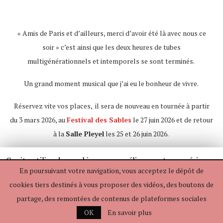
« Amis de Paris et d’ailleurs, merci d’avoir été là avec nous ce
soir » c’est ainsi que les deux heures de tubes
multigénérationnels et intemporels se sont terminés.
Un grand moment musical que j’ai eu le bonheur de vivre.
Réservez vite vos places,
il sera de nouveau en tournée à partir
du 3 mars 2026, au
Festival des Sables
le 27 juin 2026 et de retour
à la
Salle Pleyel
les 25 et 26 juin 2026.
Ce site utilise des cookies pour améliorer votre expérience.
En poursuivant votre navigation, vous acceptez le dépôt de
Si vous continuez à utiliser ce dernier, nous considérerons
cookies tiers destinés à vous proposer des vidéos, des boutons de
que vous acceptez l'utilisation des cookies.
J'accepte
partage, des remontées de contenus de plateformes sociales
En savoir plus
Je refuse
OK
En savoir plus