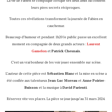
La vie de Fabien se complique lorsque ses deux amis lui confient
leurs pires secrets réciproques.
Toutes ces révélations transforment la journée de Fabien en
cauchemar.
Beaucoup d’humour et pendant 1h20 le public passe un excellent
moment en compagnie de deux grands acteurs :
Laurent
Gamelon
et
Patrick Chesnais
.
C’est un vrai bonheur de les voir jouer ensemble sur scène.
L’auteur de cette pièce est
Sébastien Blanc
et la mise en scène a
été confiée aux talentueux
Jean-Luc Moreau
et
Anne Poirier-
Buisson
et la musique à
David Parienti
.
Réservez vite vos places. La pièce se joue jusqu’au 31 mars 2024.